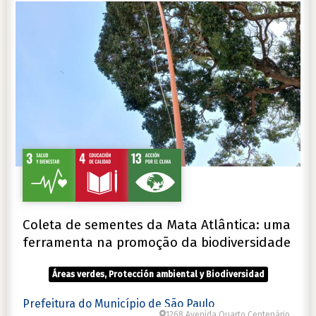
Favo
Coleta de sementes da Mata Atlântica: uma
ferramenta na promoção da biodiversidade
Áreas verdes, Protección ambiental y Biodiversidad
Prefeitura do Município de São Paulo
1268 Avenida Quarto Centenário