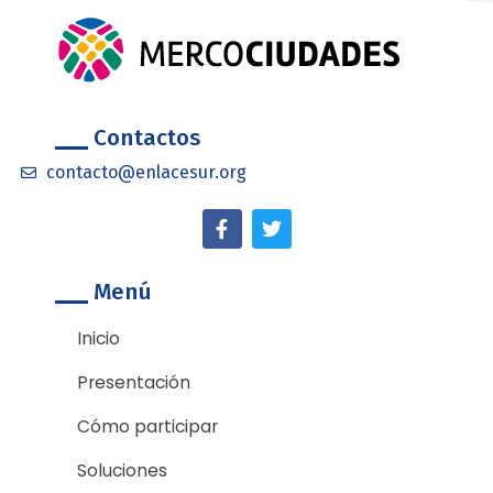
Contactos
contacto@enlacesur.org
F
T
a
w
c
i
e
t
Menú
b
t
o
e
o
r
Inicio
k
-
Presentación
f
Cómo participar
Soluciones