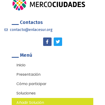
Contactos
contacto@enlacesur.org
F
T
a
w
c
i
e
t
Menú
b
t
o
e
o
r
Inicio
k
-
Presentación
f
Cómo participar
Soluciones
Añadir Solución