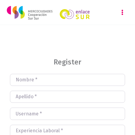
Ir
para
o
conteúdo
Register
Nombre
*
Apellido
*
Username
*
Experiencia Laboral
*