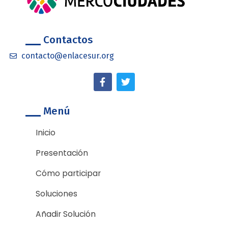
Contactos
contacto@enlacesur.org
F
T
a
w
c
i
e
t
Menú
b
t
o
e
o
r
Inicio
k
-
Presentación
f
Cómo participar
Soluciones
Añadir Solución