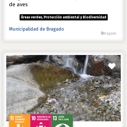
de aves
Áreas verdes, Protección ambiental y Biodiversidad
Municipalidad de Bragado
Bragado
Favo