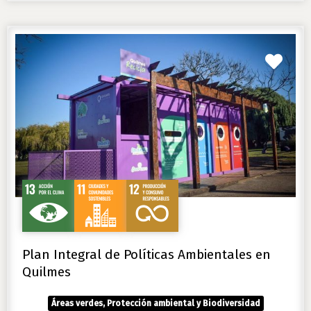
Favo
Plan Integral de Políticas Ambientales en
Quilmes
Áreas verdes, Protección ambiental y Biodiversidad