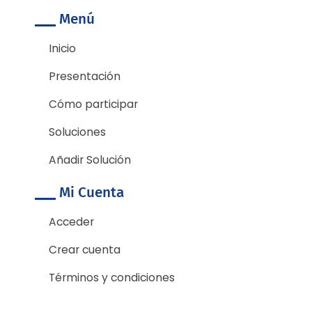
e
t
Menú
b
t
o
e
o
r
Inicio
k
-
Presentación
f
Cómo participar
Soluciones
Añadir Solución
Mi Cuenta
Acceder
Crear cuenta
Términos y condiciones