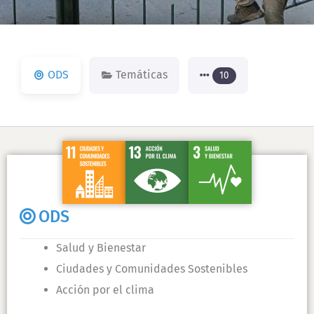
n
k
ODS
Temáticas
10
ODS
Salud y Bienestar
Ciudades y Comunidades Sostenibles
Acción por el clima