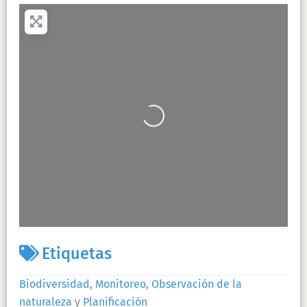
+
−
Presiona la tecla «Intro» para buscar
Cargando…
Leaflet
| Map data ©
OpenStreetMap
contributors
Etiquetas
Biodiversidad
,
Monitoreo
,
Observación de la
naturaleza
y
Planificación