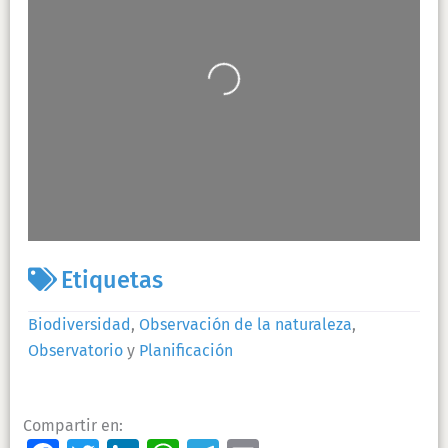
Cargando…
Leaflet
| Map data ©
OpenStreetMap
contributors
Etiquetas
Biodiversidad
,
Observación de la naturaleza
,
Observatorio
y
Planificación
Compartir en: