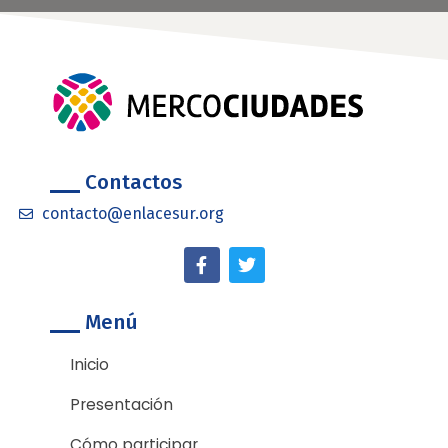
Contactos
contacto@enlacesur.org
F
T
a
w
c
i
e
t
Menú
b
t
o
e
o
r
Inicio
k
-
Presentación
f
Cómo participar