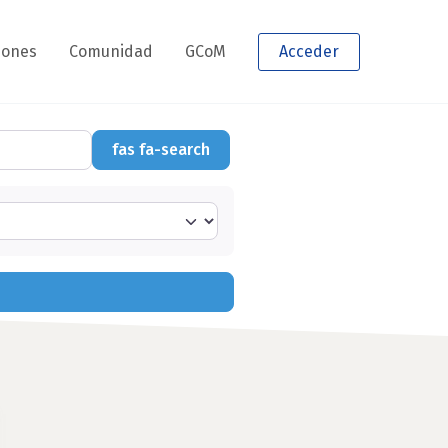
iones
Comunidad
GCoM
Acceder
fas fa-search
fas fa-search