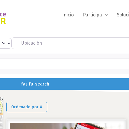
Inicio
Participa
Soluc
Ubicación
fas fa-search
fas fa-search
Ordenado por