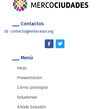
Contactos
contacto@enlacesur.org
F
T
a
w
c
i
e
t
Menú
b
t
o
e
o
r
Inicio
k
-
Presentación
f
Cómo participar
Soluciones
Añadir Solución