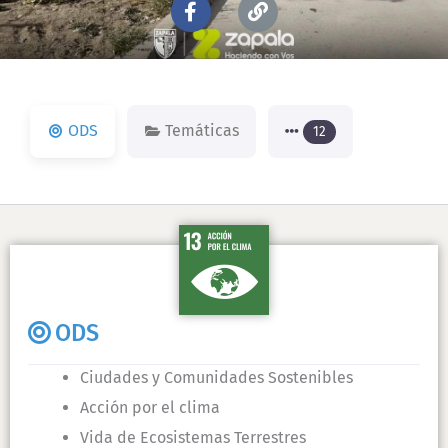
F
L
a
i
c
n
e
k
b
o
o
ODS
Temáticas
12
k
-
f
ODS
Ciudades y Comunidades Sostenibles
Acción por el clima
Vida de Ecosistemas Terrestres