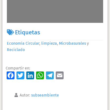
Leaflet
| Map data ©
OpenStreetMap
contributors
Etiquetas
Economía Circular
,
limpieza
,
Microbasurales
y
Reciclado
Compartir en:
Facebook
Twitter
LinkedIn
WhatsApp
Telegram
Email
Autor:
subseambiente